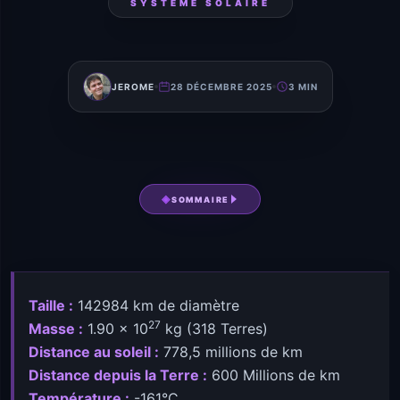
SYSTÈME SOLAIRE
JEROME
28 DÉCEMBRE 2025
3 MIN
SOMMAIRE
Taille :
142984 km de diamètre
27
Masse :
1.90 × 10
kg (318 Terres)
Distance au soleil :
778,5 millions de km
Distance depuis la Terre :
600 Millions de km
Température :
-161°C