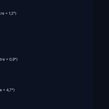
re = 1,2°)
re = 0,9°)
e = 4,7°)