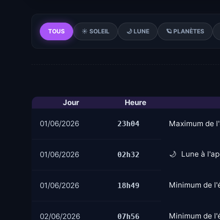
TOUS
☀️ SOLEIL
🌙 LUNE
🪐 PLANÈTES
Jour
Heure
01/06/2026
Maximum de l'
23h04
Lune à l'a
01/06/2026
02h32
Minimum de l'é
01/06/2026
18h49
Minimum de l'é
02/06/2026
07h56